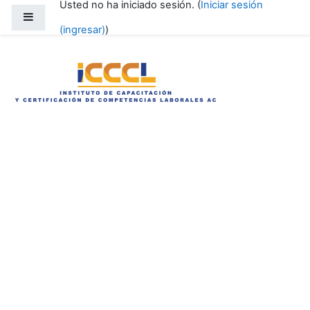
Usted no ha iniciado sesión. (
Iniciar sesión
Saltar al contenido principal
Pánel lateral
(ingresar)
)
ICCCL-BACHILLERATO